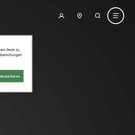
rem Gerät zu,
ingbemühungen
 akzeptieren