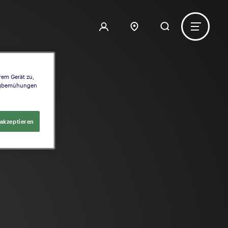
rem Gerät zu,
ingbemühungen
 akzeptieren