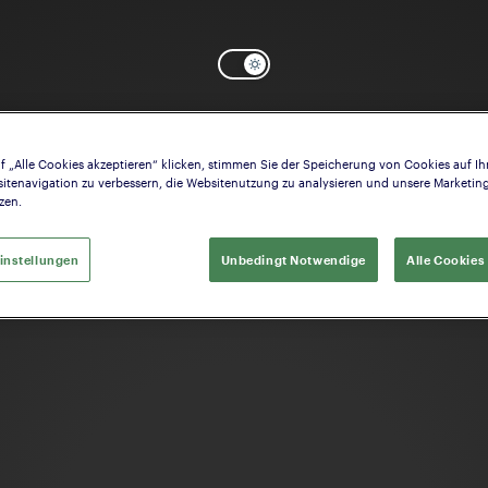
f „Alle Cookies akzeptieren“ klicken, stimmen Sie der Speicherung von Cookies auf Ih
OK
auchen Sie Hilfe? Starten Sie die Konfiguration der
Schaft
itenavigation zu verbessern, die Websitenutzung zu analysieren und unsere Market
zen.
instellungen
Unbedingt Notwendige
Alle Cookies