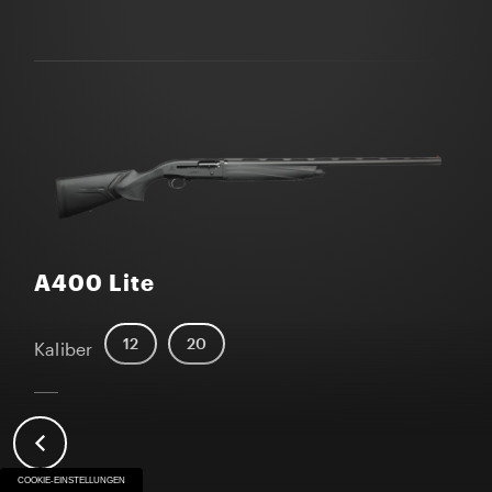
A400 Lite
12
20
Kaliber
COOKIE-EINSTELLUNGEN