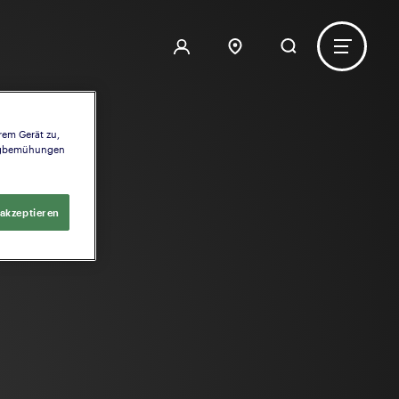
rem Gerät zu,
ingbemühungen
 akzeptieren