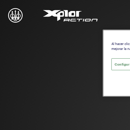
Al hacer cli
mejorar la n
Configur