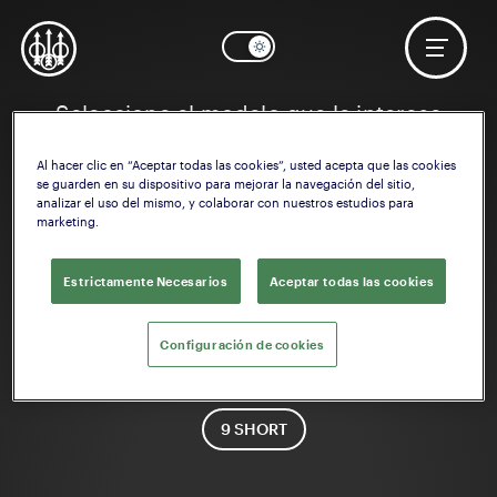
Seleccione el modelo que le interese
Al hacer clic en “Aceptar todas las cookies”, usted acepta que las cookies
se guarden en su dispositivo para mejorar la navegación del sitio,
analizar el uso del mismo, y colaborar con nuestros estudios para
marketing.
Estrictamente Necesarios
Aceptar todas las cookies
80X Cheetah
Configuración de cookies
Calibre
9 SHORT