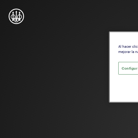
Al hacer cli
mejorar la n
Configur