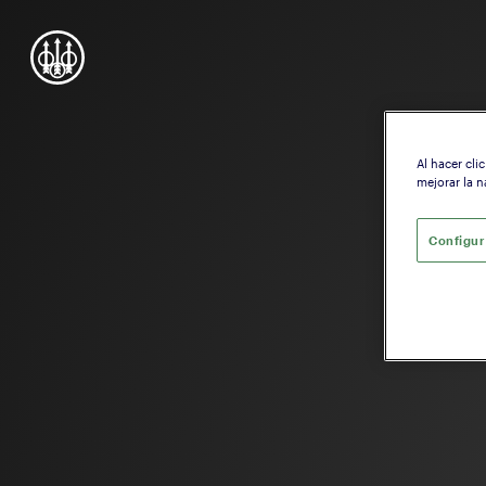
Al hacer cli
mejorar la n
Configur