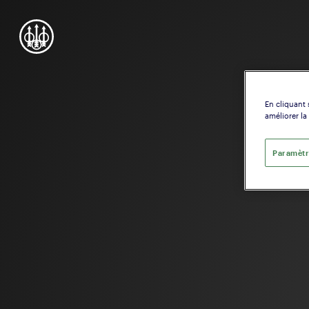
En cliquant 
améliorer la
Paramètr