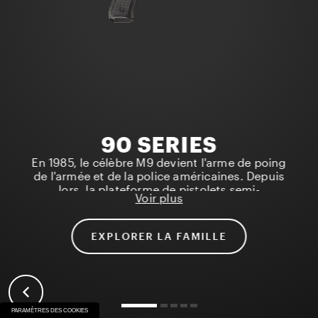
90 SERIES
En 1985, le célèbre M9 devient l'arme de poing
de l'armée et de la police américaines. Depuis
lors, la plateforme de pistolets semi-
Voir plus
automatiques Beretta 90 est devenue l'alliée
la plus fiable des forces militaires et policières
du monde entier, s'imposant comme le
EXPLORER LA FAMILLE
pistolet le plus fiable, le plus précis et le plus
facile à utiliser du marché avec plus de 4
millions d’unités vendues dans le monde
entier.
PARAMÈTRES DES COOKIES