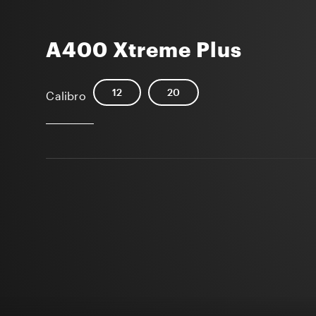
A400 Xtreme Plus
12
20
Calibro