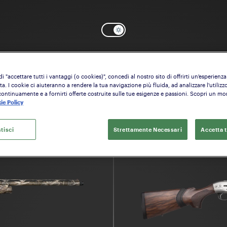
eleziona il modello che vuoi configura
 "accettare tutti i vantaggi (o cookies)", concedi al nostro sito di offrirti un'esperienza
a. I cookie ci aiuteranno a rendere la tua navigazione più fluida, ad analizzare l'utilizzo
continuamente e a fornirti offerte costruite sulle tue esigenze e passioni. Scopri un m
ie Policy
tisci
Strettamente Necessari
Accetta t