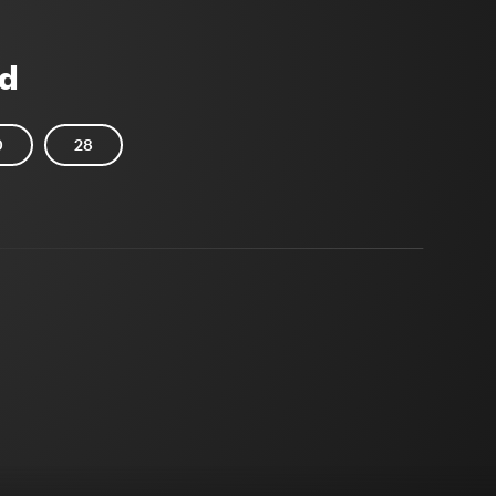
d
0
28