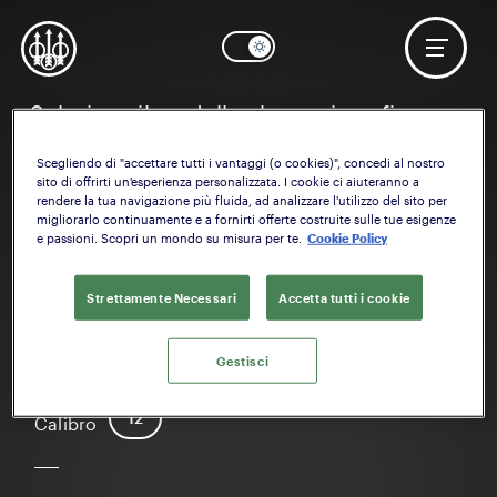
Seleziona il modello che vuoi configurare
Scegliendo di "accettare tutti i vantaggi (o cookies)", concedi al nostro
sito di offrirti un'esperienza personalizzata. I cookie ci aiuteranno a
rendere la tua navigazione più fluida, ad analizzare l'utilizzo del sito per
migliorarlo continuamente e a fornirti offerte costruite sulle tue esigenze
e passioni. Scopri un mondo su misura per te.
Cookie Policy
Strettamente Necessari
Accetta tutti i cookie
A400 Xcel Multitarget
Gestisci
12
Calibro