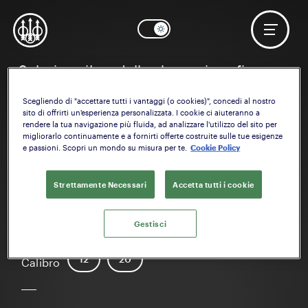
Seleziona il modello che vuoi configurare
Scegliendo di "accettare tutti i vantaggi (o cookies)", concedi al nostro
sito di offrirti un'esperienza personalizzata. I cookie ci aiuteranno a
rendere la tua navigazione più fluida, ad analizzare l'utilizzo del sito per
migliorarlo continuamente e a fornirti offerte costruite sulle tue esigenze
e passioni. Scopri un mondo su misura per te.
Cookie Policy
Strettamente Necessari
Accetta tutti i cookie
A400 Xtreme Plus
Gestisci
12
20
Calibro