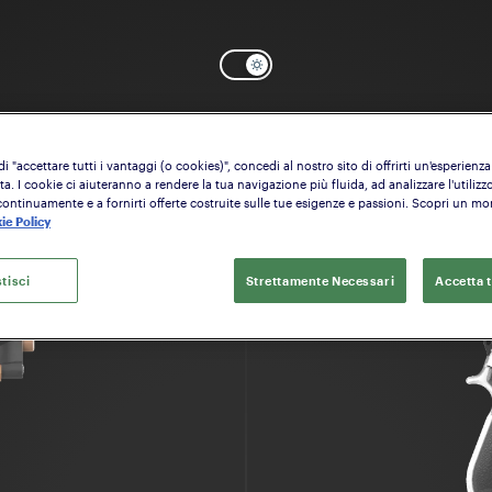
eleziona il modello che vuoi configura
 "accettare tutti i vantaggi (o cookies)", concedi al nostro sito di offrirti un'esperienza
a. I cookie ci aiuteranno a rendere la tua navigazione più fluida, ad analizzare l'utilizzo
continuamente e a fornirti offerte costruite sulle tue esigenze e passioni. Scopri un m
ie Policy
tisci
Strettamente Necessari
Accetta t