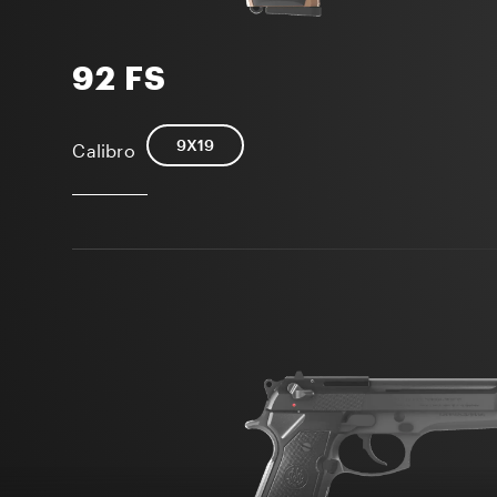
92 FS
9X19
Calibro