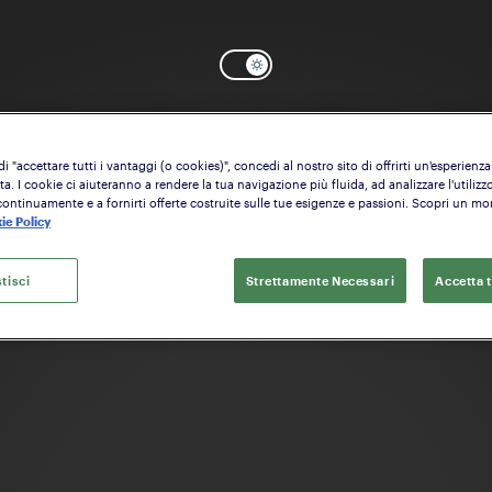
 "accettare tutti i vantaggi (o cookies)", concedi al nostro sito di offrirti un'esperienza
OK
Serve aiuto? Inizia a configurare il:
Calcio
a. I cookie ci aiuteranno a rendere la tua navigazione più fluida, ad analizzare l'utilizzo
continuamente e a fornirti offerte costruite sulle tue esigenze e passioni. Scopri un m
ie Policy
tisci
Strettamente Necessari
Accetta t