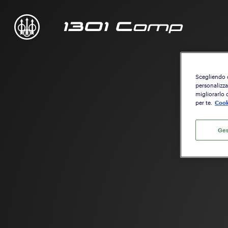
Scegliendo di
personalizzat
migliorarlo 
per te.
Cook
Ges