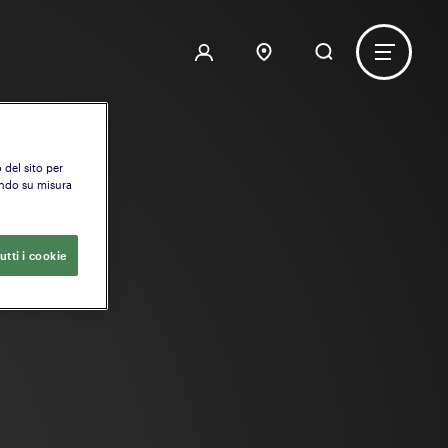
 del sito per
ondo su misura
utti i cookie