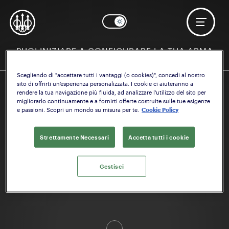
PUOI INIZIARE A CONFIGURARE LA TUA ARMA
PARTENDO DA:
Scegliendo di "accettare tutti i vantaggi (o cookies)", concedi al nostro
sito di offrirti un'esperienza personalizzata. I cookie ci aiuteranno a
rendere la tua navigazione più fluida, ad analizzare l'utilizzo del sito per
migliorarlo continuamente e a fornirti offerte costruite sulle tue esigenze
e passioni. Scopri un mondo su misura per te.
Cookie Policy
ATTIVITÀ
Caccia
/
Competizione
/
Tattico
Strettamente Necessari
Accetta tutti i cookie
Gestisci