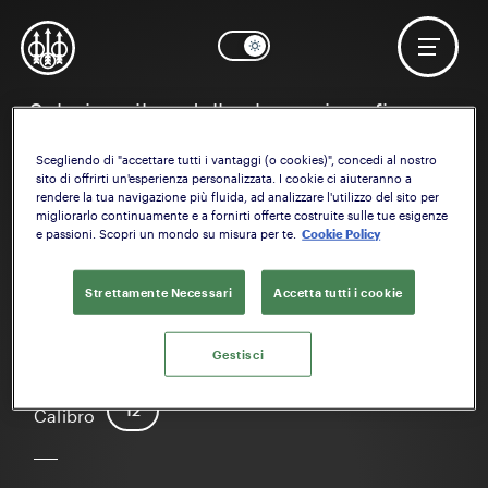
Seleziona il modello che vuoi configurare
Scegliendo di "accettare tutti i vantaggi (o cookies)", concedi al nostro
sito di offrirti un'esperienza personalizzata. I cookie ci aiuteranno a
rendere la tua navigazione più fluida, ad analizzare l'utilizzo del sito per
migliorarlo continuamente e a fornirti offerte costruite sulle tue esigenze
e passioni. Scopri un mondo su misura per te.
Cookie Policy
Strettamente Necessari
Accetta tutti i cookie
A400 Xtreme Plus
Gestisci
12
Calibro