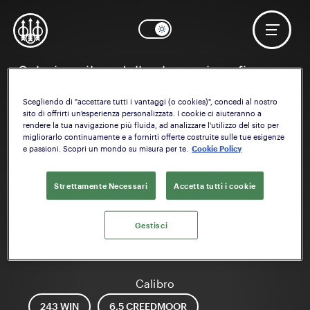
Seleziona il modello che vuoi configurare
Scegliendo di "accettare tutti i vantaggi (o cookies)", concedi al nostro
sito di offrirti un'esperienza personalizzata. I cookie ci aiuteranno a
rendere la tua navigazione più fluida, ad analizzare l'utilizzo del sito per
migliorarlo continuamente e a fornirti offerte costruite sulle tue esigenze
e passioni. Scopri un mondo su misura per te.
Cookie Policy
Strettamente Necessari
Accetta tutti i cookie
Gestisci
BRX1
Calibro
243 WIN
6.5 CREEDMOOR