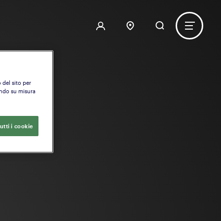
 del sito per
ondo su misura
utti i cookie