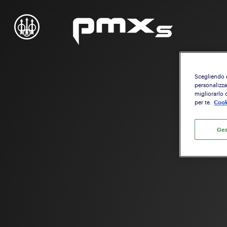
Scegliendo di
personalizzat
migliorarlo 
per te.
Cook
Ges