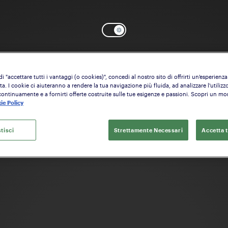
 "accettare tutti i vantaggi (o cookies)", concedi al nostro sito di offrirti un'esperienza
OK
Serve aiuto? Inizia a configurare il:
Fusto
a. I cookie ci aiuteranno a rendere la tua navigazione più fluida, ad analizzare l'utilizzo
continuamente e a fornirti offerte costruite sulle tue esigenze e passioni. Scopri un m
ie Policy
tisci
Strettamente Necessari
Accetta t