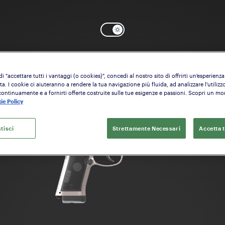
eleziona il modello che vuoi configura
 "accettare tutti i vantaggi (o cookies)", concedi al nostro sito di offrirti un'esperienza
a. I cookie ci aiuteranno a rendere la tua navigazione più fluida, ad analizzare l'utilizzo
continuamente e a fornirti offerte costruite sulle tue esigenze e passioni. Scopri un m
ie Policy
tisci
Strettamente Necessari
Accetta t