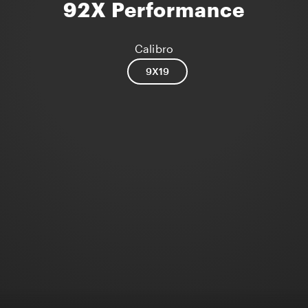
92X Performance
Calibro
9X19