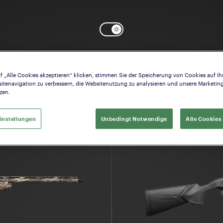
Sie das Modell, das Ihrem Interesse en
f „Alle Cookies akzeptieren“ klicken, stimmen Sie der Speicherung von Cookies auf Ih
itenavigation zu verbessern, die Websitenutzung zu analysieren und unsere Market
zen.
instellungen
Unbedingt Notwendige
Alle Cookies